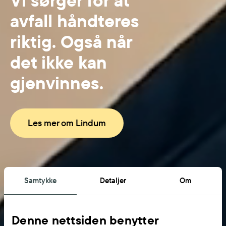
avfall håndteres
riktig. Også når
det ikke kan
gjenvinnes.
Les mer om Lindum
Samtykke
Detaljer
Om
Denne nettsiden benytter