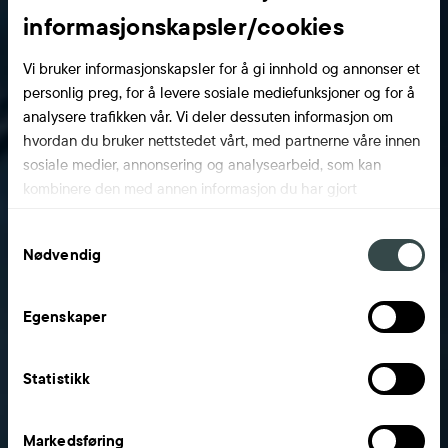
informasjonskapsler/cookies
Vi bruker informasjonskapsler for å gi innhold og annonser et
personlig preg, for å levere sosiale mediefunksjoner og for å
analysere trafikken vår. Vi deler dessuten informasjon om
hvordan du bruker nettstedet vårt, med partnerne våre innen
sosiale medier, annonsering og analysearbeid, som kan
kombinere den med annen informasjon du har gjort
tilgjengelig for dem, eller som de har samlet inn gjennom din
Samtykkevalg
bruk av tjenestene deres.
Nødvendig
Egenskaper
Statistikk
Markedsføring